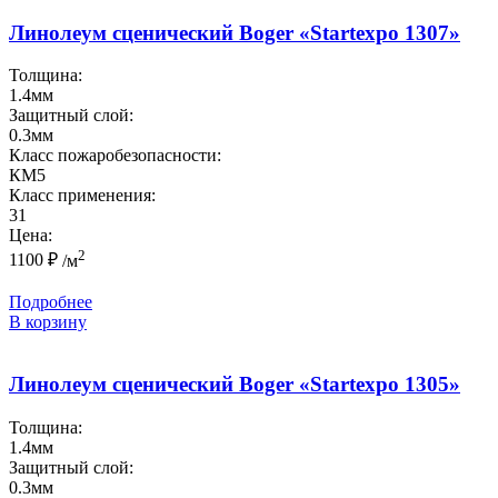
Линолеум сценический Boger «Startexpo 1307»
Толщина:
1.4мм
Защитный слой:
0.3мм
Класс пожаробезопасности:
КМ5
Класс применения:
31
Цена:
2
1100
₽
/м
Подробнее
В корзину
Линолеум сценический Boger «Startexpo 1305»
Толщина:
1.4мм
Защитный слой:
0.3мм